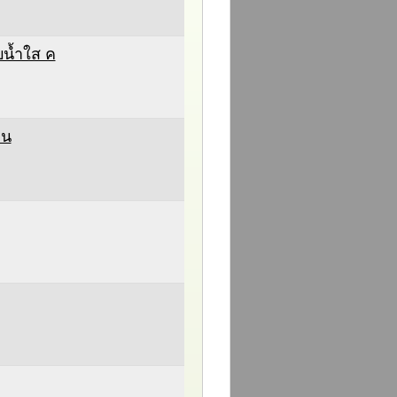
น้ำใส ค
าน